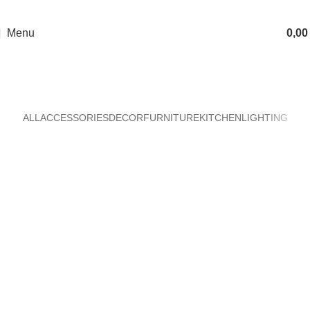
10% nuolaidos kodas - DAMADAMA pirmam apsipirkimui. Nemokamas siuntimas
virš 70 Eur.
Menu
0,0
Decor
Pagrindinis
Decor
ALL
ACCESSORIES
DECOR
FURNITURE
KITCHEN
LIGHTING
Decor
Et vestibulum quis a suspendisse
Decor
Rhoncus quisque sollicitudin