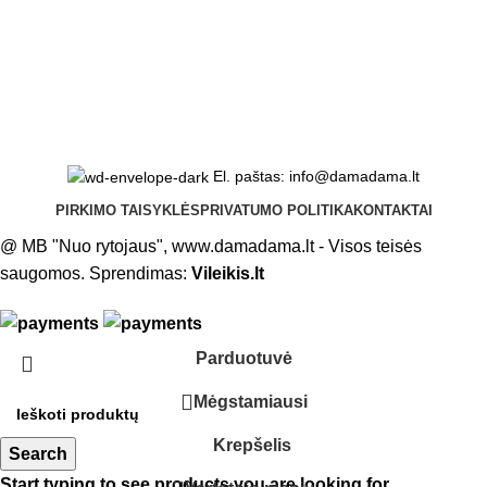
El. paštas: info@damadama.lt
PIRKIMO TAISYKLĖS
PRIVATUMO POLITIKA
KONTAKTAI
@ MB "Nuo rytojaus", www.damadama.lt - Visos teisės
saugomos. Sprendimas:
Vileikis.lt
Parduotuvė
Mėgstamiausi
Krepšelis
Search
Start typing to see products you are looking for.