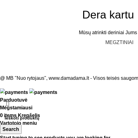
Dera kartu
Mūsų atrinkti deriniai Jums
MEGZTINIAI
@ MB "Nuo rytojaus", www.damadama.lt - Visos teisės saugo
Parduotuvė
Mėgstamiausi
0
items
Krepšelis
Vartotojo meniu
Search
Start typing to see products you are looking for.