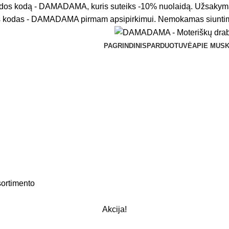
aidos kodą - DAMADAMA, kuris suteiks -10% nuolaidą. Užsakym
 kodas - DAMADAMA pirmam apsipirkimui. Nemokamas siuntima
PAGRINDINIS
PARDUOTUVĖ
APIE MUS
sortimento
Akcija!