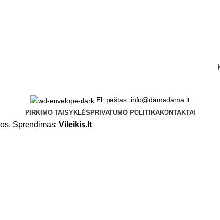
El. paštas: info@damadama.lt
PIRKIMO TAISYKLĖS
PRIVATUMO POLITIKA
KONTAKTAI
mos. Sprendimas:
Vileikis.lt