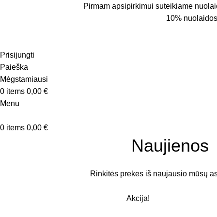
Pirmam apsipirkimui suteikiame nuol
10% nuolaidos
Prisijungti
Paieška
Mėgstamiausi
0
items
0,00
€
Menu
0
items
0,00
€
Naujienos
Rinkitės prekes iš naujausio mūsų a
Akcija!