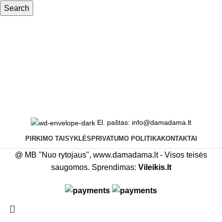
Search
El. paštas: info@damadama.lt
PIRKIMO TAISYKLĖS
PRIVATUMO POLITIKA
KONTAKTAI
@ MB "Nuo rytojaus", www.damadama.lt - Visos teisės
saugomos. Sprendimas:
Vileikis.lt