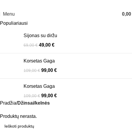
10% nuolaidos kodas - DAMADAMA pirmam apsipirkimui. Nemokamas siuntimas
virš 70 Eur.
Menu
0,0
Populiariausi
Sijonas su diržu
49,00
€
69,00
€
Korsetas Gaga
99,00
€
109,00
€
Korsetas Gaga
99,00
€
109,00
€
Pradžia
Džinsai/kelnės
Produktų nerasta.