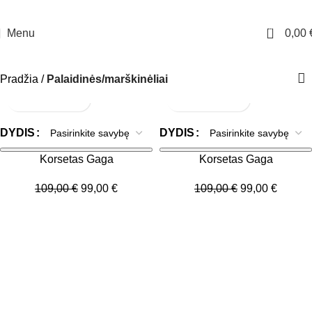
10% nuolaidos kodas - DAMADAMA pirmam apsipirkimui. Nemokamas siuntimas
virš 70 Eur.
0
Menu
0,00
Pradžia
Palaidinės/marškinėliai
AKCIJA!
AKCIJA!
DYDIS
DYDIS
Korsetas Gaga
Korsetas Gaga
109,00
€
99,00
€
109,00
€
99,00
€