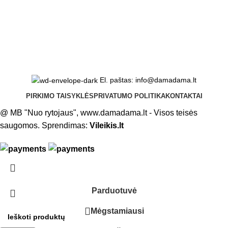
El. paštas: info@damadama.lt
PIRKIMO TAISYKLĖS
PRIVATUMO POLITIKA
KONTAKTAI
@ MB "Nuo rytojaus", www.damadama.lt - Visos teisės
saugomos. Sprendimas:
Vileikis.lt
Parduotuvė
Mėgstamiausi
0