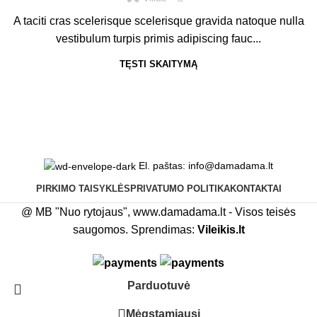
A taciti cras scelerisque scelerisque gravida natoque nulla
vestibulum turpis primis adipiscing fauc...
TĘSTI SKAITYMĄ
El. paštas: info@damadama.lt
PIRKIMO TAISYKLĖS
PRIVATUMO POLITIKA
KONTAKTAI
@ MB "Nuo rytojaus", www.damadama.lt - Visos teisės
saugomos. Sprendimas:
Vileikis.lt
Parduotuvė
Mėgstamiausi