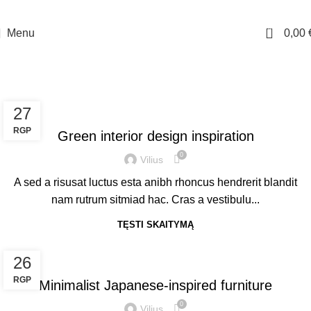
10% nuolaidos kodas - DAMADAMA pirmam apsipirkimui. Nemokamas siuntimas
virš 70 Eur.
0
Menu
0,00
Inspiration
Pagrindinis
Archive by Category "Inspiration"
INSPIRATION
27
RGP
Green interior design inspiration
0
Vilius
A sed a risusat luctus esta anibh rhoncus hendrerit blandit
nam rutrum sitmiad hac. Cras a vestibulu...
TĘSTI SKAITYMĄ
INSPIRATION
26
RGP
Minimalist Japanese-inspired furniture
0
Vilius