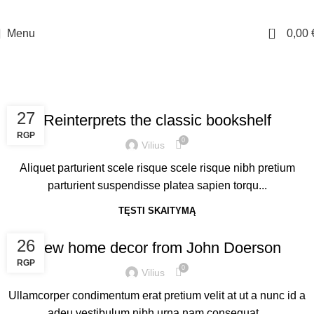
10% nuolaidos kodas - DAMADAMA pirmam apsipirkimui. Nemokamas siuntimas
virš 70 Eur.
0
Menu
0,00
Tag Archives: Table
Pagrindinis
Posts Tagged "Table"
DESIGN TRENDS
27
Reinterprets the classic bookshelf
RGP
0
Vilius
Aliquet parturient scele risque scele risque nibh pretium
parturient suspendisse platea sapien torqu...
TĘSTI SKAITYMĄ
DECORATION
26
New home decor from John Doerson
RGP
0
Vilius
Ullamcorper condimentum erat pretium velit at ut a nunc id a
adeu vestibulum nibh urna nam consequat...