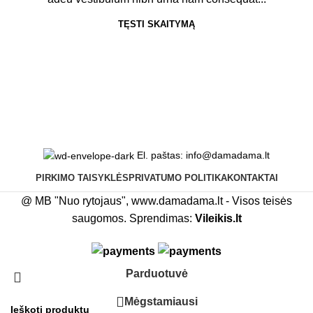
TĘSTI SKAITYMĄ
El. paštas: info@damadama.lt
PIRKIMO TAISYKLĖS
PRIVATUMO POLITIKA
KONTAKTAI
@ MB "Nuo rytojaus", www.damadama.lt - Visos teisės
saugomos. Sprendimas:
Vileikis.lt
Parduotuvė
Mėgstamiausi