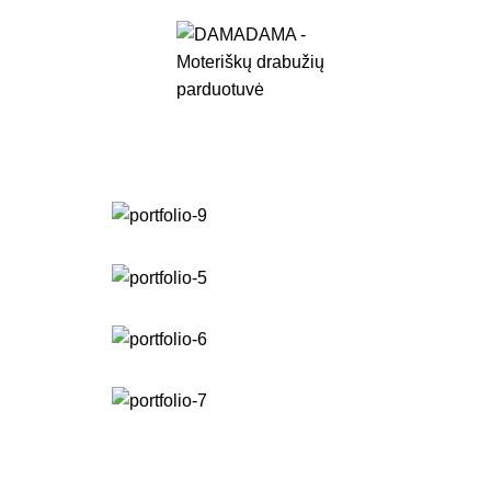
irmam apsipirkimui suteikiame nuolaidos kodą - DAMADAMA, kuris suteiks -10% 
Portfolio
Pagrindinis
Portfolio
Potenti parturient parturie