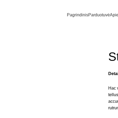
nuolaidą. Užsakymams virš 70 Eur siuntimas nemokamas.
Pagrindinis
Parduotuvė
Api
S
Deta
Hac 
tell
accu
rutru