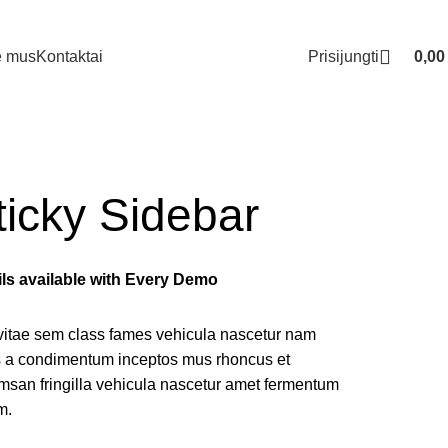
Prisijungti
0,0
e mus
Kontaktai
ticky Sidebar
ils available with Every Demo
vitae sem class fames vehicula nascetur nam
us a condimentum inceptos mus rhoncus et
msan fringilla vehicula nascetur amet fermentum
m.